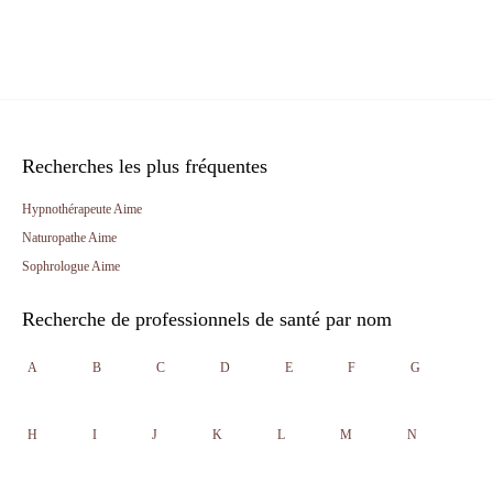
Recherches les plus fréquentes
Hypnothérapeute Aime
Naturopathe Aime
Sophrologue Aime
Recherche de professionnels de santé par nom
A
B
C
D
E
F
G
H
I
J
K
L
M
N