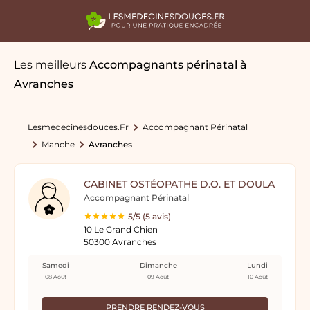
Les meilleurs
Accompagnants périnatal
à
Avranches
Lesmedecinesdouces.fr
Accompagnant Périnatal
Manche
Avranches
CABINET OSTÉOPATHE D.O. ET DOULA
Accompagnant Périnatal
5/5 (5 avis)
10 Le Grand Chien
50300 Avranches
Samedi
Dimanche
Lundi
08 Août
09 Août
10 Août
PRENDRE RENDEZ-VOUS