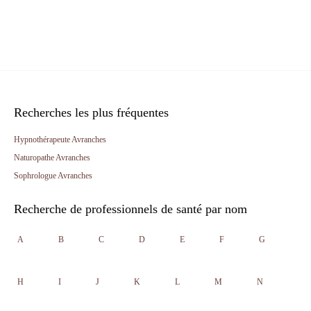
Recherches les plus fréquentes
Hypnothérapeute Avranches
Naturopathe Avranches
Sophrologue Avranches
Recherche de professionnels de santé par nom
A
B
C
D
E
F
G
H
I
J
K
L
M
N