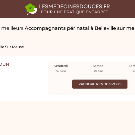
 meilleurs
Accompagnants périnatal
à Belleville sur m
ille Sur Meuse
RDUN
Vendredi
Samedi
Di
07 Août
08 Août
0
PRENDRE RENDEZ-VOUS