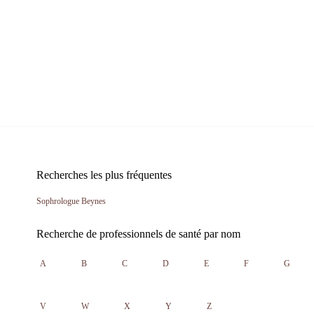
Recherches les plus fréquentes
Sophrologue Beynes
Recherche de professionnels de santé par nom
A
B
C
D
E
F
G
V
W
X
Y
Z