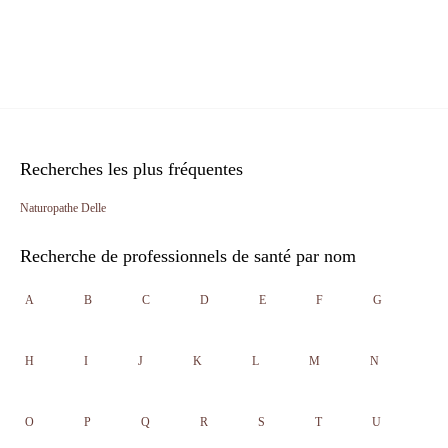
Recherches les plus fréquentes
Naturopathe Delle
Recherche de professionnels de santé par nom
A
B
C
D
E
F
G
H
I
J
K
L
M
N
O
P
Q
R
S
T
U