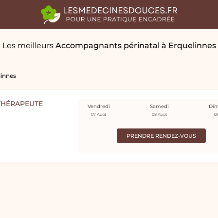
Les meilleurs
Accompagnants périnatal
à Erquelinnes
linnes
THÉRAPEUTE
Vendredi
Samedi
Di
07 Août
08 Août
0
PRENDRE RENDEZ-VOUS