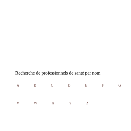
Recherche de professionnels de santé par nom
A
B
C
D
E
F
G
V
W
X
Y
Z