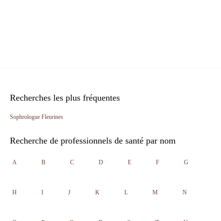
Recherches les plus fréquentes
Sophrologue Fleurines
Recherche de professionnels de santé par nom
A
B
C
D
E
F
G
H
I
J
K
L
M
N