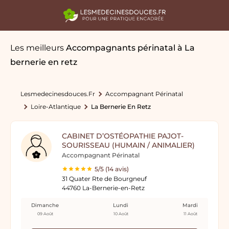
Les meilleurs
Accompagnants périnatal
à La
bernerie en retz
Lesmedecinesdouces.fr
Accompagnant Périnatal
Loire-Atlantique
La Bernerie En Retz
CABINET D’OSTÉOPATHIE PAJOT-
SOURISSEAU (HUMAIN / ANIMALIER)
Accompagnant Périnatal
5/5 (14 avis)
31 Quater Rte de Bourgneuf
44760 La-Bernerie-en-Retz
Dimanche
Lundi
Mardi
09 Août
10 Août
11 Août