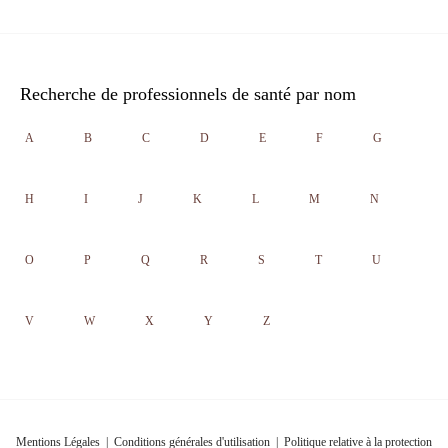
Recherche de professionnels de santé par nom
A
B
C
D
E
F
G
H
I
J
K
L
M
N
O
P
Q
R
S
T
U
V
W
X
Y
Z
Mentions Légales
|
Conditions générales d'utilisation
|
Politique relative à la protection