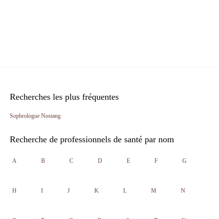
Recherches les plus fréquentes
Sophrologue Nostang
Recherche de professionnels de santé par nom
A
B
C
D
E
F
G
H
I
J
K
L
M
N