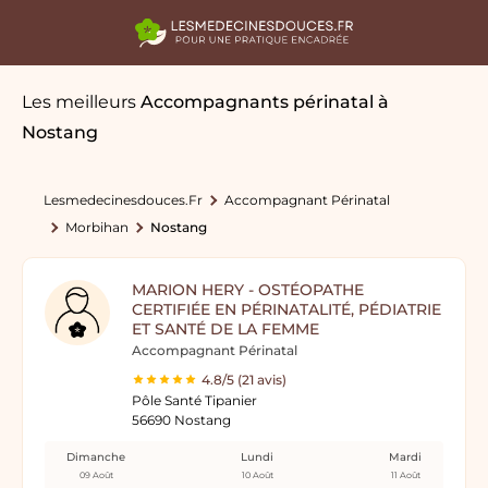
Les meilleurs
Accompagnants périnatal
à
Nostang
Lesmedecinesdouces.fr
Accompagnant Périnatal
Morbihan
Nostang
MARION HERY - OSTÉOPATHE
CERTIFIÉE EN PÉRINATALITÉ, PÉDIATRIE
ET SANTÉ DE LA FEMME
Accompagnant Périnatal
4.8/5 (21 avis)
Pôle Santé Tipanier
56690 Nostang
Dimanche
Lundi
Mardi
09 Août
10 Août
11 Août