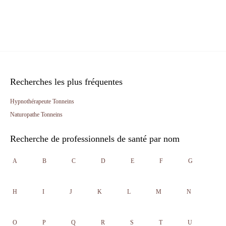
Recherches les plus fréquentes
Hypnothérapeute Tonneins
Naturopathe Tonneins
Recherche de professionnels de santé par nom
A
B
C
D
E
F
G
H
I
J
K
L
M
N
O
P
Q
R
S
T
U