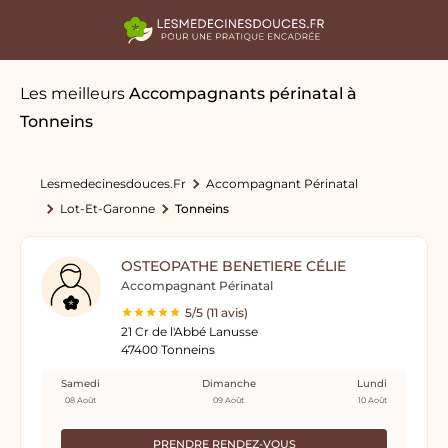
Les meilleurs
Accompagnants périnatal
à
Tonneins
Lesmedecinesdouces.fr
Accompagnant Périnatal
Lot-Et-Garonne
Tonneins
OSTEOPATHE BENETIERE CÉLIE
Accompagnant Périnatal
5/5 (11 avis)
21 Cr de l'Abbé Lanusse
47400 Tonneins
Samedi
Dimanche
Lundi
08 Août
09 Août
10 Août
PRENDRE RENDEZ-VOUS