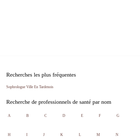
Recherches les plus fréquentes
Sophrologue Ville En Tardenois
Recherche de professionnels de santé par nom
A
B
C
D
E
F
G
H
I
J
K
L
M
N