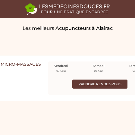
Les meilleurs
Acupuncteurs
à Alairac
T MICRO-MASSAGES
Vendredi
Samedi
Di
07 Août
08 Août
0
PRENDRE RENDEZ-VOUS