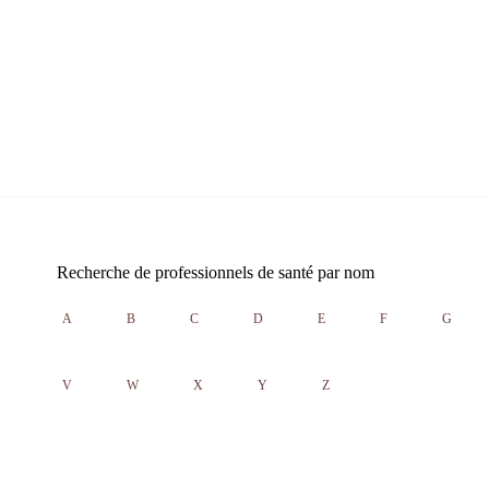
Recherche de professionnels de santé par nom
A
B
C
D
E
F
G
V
W
X
Y
Z