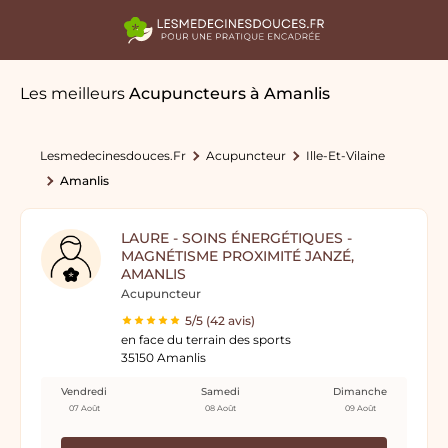
Les meilleurs
Acupuncteurs
à Amanlis
Lesmedecinesdouces.fr
Acupuncteur
Ille-Et-Vilaine
Amanlis
LAURE - SOINS ÉNERGÉTIQUES -
MAGNÉTISME PROXIMITÉ JANZÉ,
AMANLIS
Acupuncteur
5/5 (42 avis)
en face du terrain des sports
35150 Amanlis
Vendredi
Samedi
Dimanche
07 Août
08 Août
09 Août