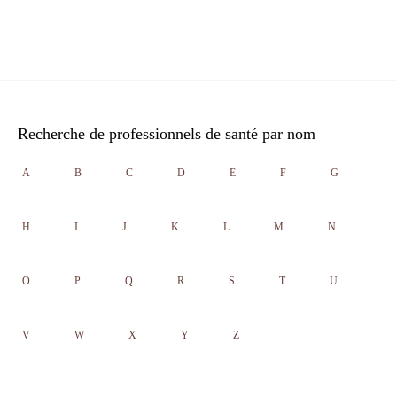
Recherche de professionnels de santé par nom
A
B
C
D
E
F
G
H
I
J
K
L
M
N
O
P
Q
R
S
T
U
V
W
X
Y
Z