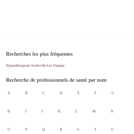
Recherches les plus fréquentes
Hypnothérapeute Amfreville Les Champs
Recherche de professionnels de santé par nom
A
B
C
D
E
F
G
H
I
J
K
L
M
N
O
P
Q
R
S
T
U