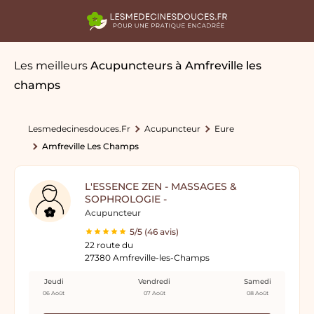
Les meilleurs
Acupuncteurs
à Amfreville les
champs
Lesmedecinesdouces.fr
Acupuncteur
Eure
Amfreville Les Champs
L'ESSENCE ZEN - MASSAGES &
SOPHROLOGIE -
Acupuncteur
5/5 (46 avis)
22 route du
27380 Amfreville-les-Champs
Jeudi
Vendredi
Samedi
06 Août
07 Août
08 Août