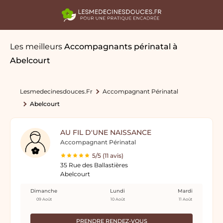
Les meilleurs
Accompagnants périnatal
à
Abelcourt
Lesmedecinesdouces.fr
Accompagnant Périnatal
Abelcourt
AU FIL D'UNE NAISSANCE
Accompagnant Périnatal
5/5 (11 avis)
35 Rue des Ballastières
Abelcourt
Dimanche
Lundi
Mardi
09 Août
10 Août
11 Août
PRENDRE RENDEZ-VOUS