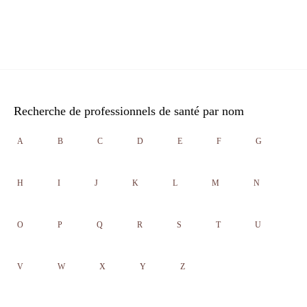
Recherche de professionnels de santé par nom
A
B
C
D
E
F
G
H
I
J
K
L
M
N
O
P
Q
R
S
T
U
V
W
X
Y
Z