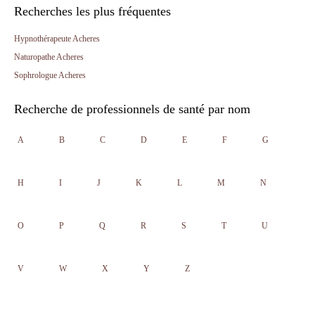
Recherches les plus fréquentes
Hypnothérapeute Acheres
Naturopathe Acheres
Sophrologue Acheres
Recherche de professionnels de santé par nom
A
B
C
D
E
F
G
H
I
J
K
L
M
N
O
P
Q
R
S
T
U
V
W
X
Y
Z