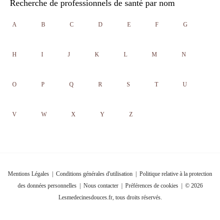
Recherche de professionnels de santé par nom
A
B
C
D
E
F
G
H
I
J
K
L
M
N
O
P
Q
R
S
T
U
V
W
X
Y
Z
Mentions Légales
|
Conditions générales d'utilisation
|
Politique relative à la protection
des données personnelles
|
Nous contacter
|
Préférences de cookies
| © 2026
Lesmedecinesdouces.fr, tous droits réservés.