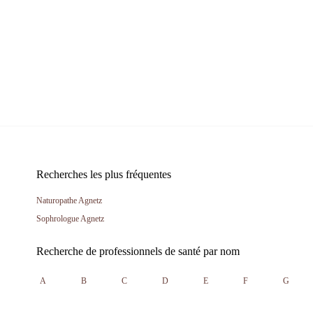
Recherches les plus fréquentes
Naturopathe Agnetz
Sophrologue Agnetz
Recherche de professionnels de santé par nom
A
B
C
D
E
F
G