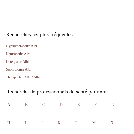
Recherches les plus fréquentes
Hypnothérapeute Albi
Naturopathe Albi
Ostéopathe Albi
Sophrologue Albi
Thérapeute EMDR Albi
Recherche de professionnels de santé par nom
A
B
C
D
E
F
G
H
I
J
K
L
M
N