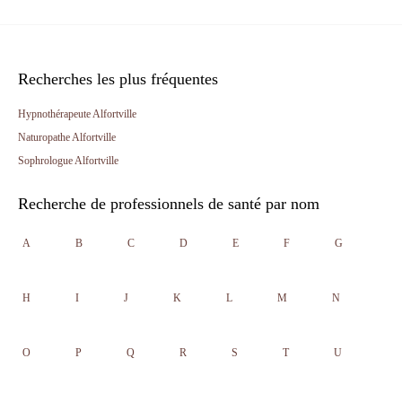
Recherches les plus fréquentes
Hypnothérapeute Alfortville
Naturopathe Alfortville
Sophrologue Alfortville
Recherche de professionnels de santé par nom
A
B
C
D
E
F
G
H
I
J
K
L
M
N
O
P
Q
R
S
T
U