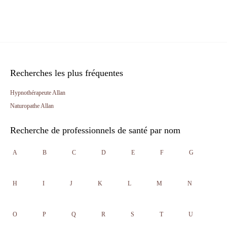
Recherches les plus fréquentes
Hypnothérapeute Allan
Naturopathe Allan
Recherche de professionnels de santé par nom
A
B
C
D
E
F
G
H
I
J
K
L
M
N
O
P
Q
R
S
T
U