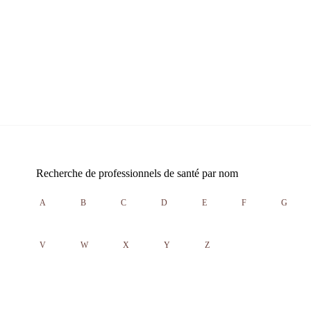
Recherche de professionnels de santé par nom
A
B
C
D
E
F
G
V
W
X
Y
Z