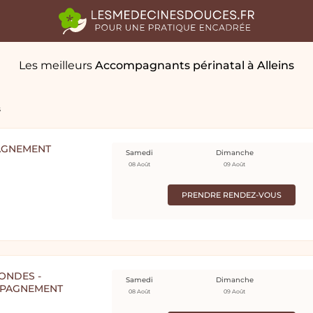
Les meilleurs
Accompagnants périnatal
à Alleins
s
AGNEMENT
Samedi
Dimanche
08 Août
09 Août
PRENDRE RENDEZ-VOUS
MONDES -
Samedi
Dimanche
MPAGNEMENT
08 Août
09 Août