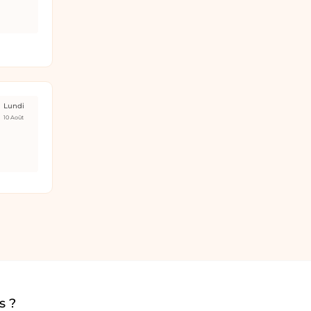
Lundi
10 Août
s ?