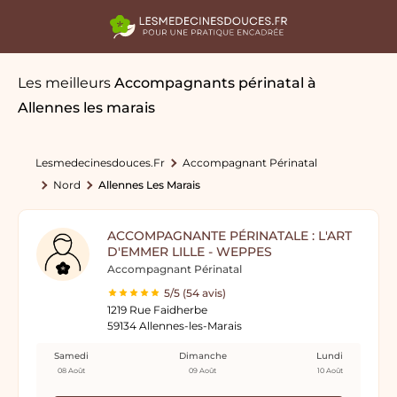
Les meilleurs
Accompagnants périnatal
à
Allennes les marais
Lesmedecinesdouces.fr
Accompagnant Périnatal
Nord
Allennes Les Marais
ACCOMPAGNANTE PÉRINATALE : L'ART
D'EMMER LILLE - WEPPES
Accompagnant Périnatal
5/5 (54 avis)
1219 Rue Faidherbe
59134 Allennes-les-Marais
Samedi
Dimanche
Lundi
08 Août
09 Août
10 Août