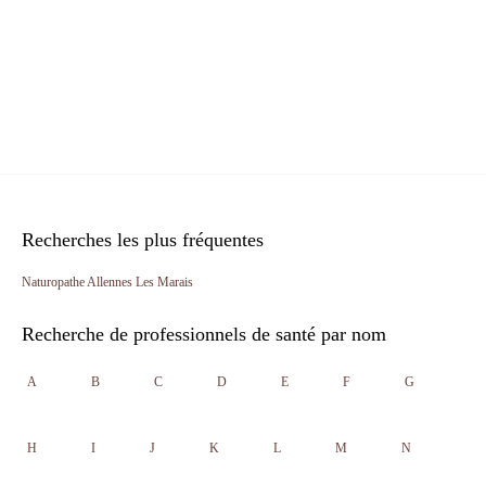
Recherches les plus fréquentes
Naturopathe Allennes Les Marais
Recherche de professionnels de santé par nom
A
B
C
D
E
F
G
H
I
J
K
L
M
N