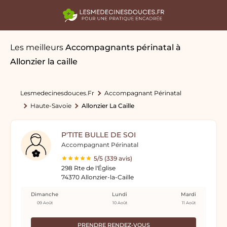
Les meilleurs
Accompagnants périnatal
à
Allonzier la caille
Lesmedecinesdouces.fr
Accompagnant Périnatal
Haute-Savoie
Allonzier La Caille
P'TITE BULLE DE SOI
Accompagnant Périnatal
5/5 (339 avis)
298 Rte de l'Église
74370 Allonzier-la-Caille
Dimanche
Lundi
Mardi
09 Août
10 Août
11 Août
PRENDRE RENDEZ-VOUS