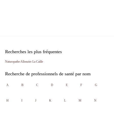
Recherches les plus fréquentes
Naturopathe Allonzier La Caille
Recherche de professionnels de santé par nom
A
B
C
D
E
F
G
H
I
J
K
L
M
N