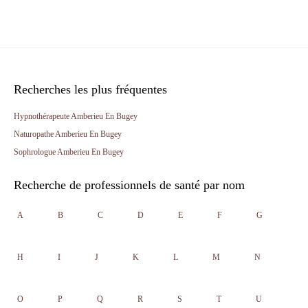
Recherches les plus fréquentes
Hypnothérapeute Amberieu En Bugey
Naturopathe Amberieu En Bugey
Sophrologue Amberieu En Bugey
Recherche de professionnels de santé par nom
A
B
C
D
E
F
G
H
I
J
K
L
M
N
O
P
Q
R
S
T
U