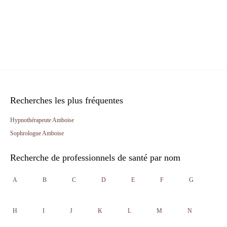
Recherches les plus fréquentes
Hypnothérapeute Amboise
Sophrologue Amboise
Recherche de professionnels de santé par nom
A
B
C
D
E
F
G
H
I
J
K
L
M
N