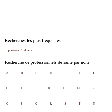
Recherches les plus fréquentes
Sophrologue Andouille
Recherche de professionnels de santé par nom
A
B
C
D
E
F
G
H
I
J
K
L
M
N
O
P
Q
R
S
T
U