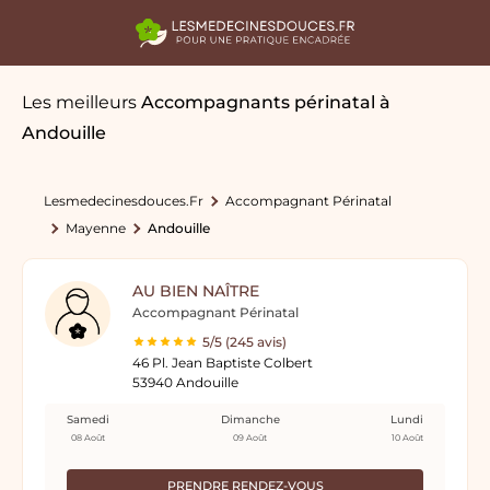
Les meilleurs
Accompagnants périnatal
à
Andouille
Lesmedecinesdouces.fr
Accompagnant Périnatal
Mayenne
Andouille
AU BIEN NAÎTRE
Accompagnant Périnatal
5/5 (245 avis)
46 Pl. Jean Baptiste Colbert
53940 Andouille
Samedi
Dimanche
Lundi
08 Août
09 Août
10 Août
PRENDRE RENDEZ-VOUS