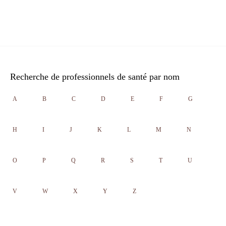
Recherche de professionnels de santé par nom
A
B
C
D
E
F
G
H
I
J
K
L
M
N
O
P
Q
R
S
T
U
V
W
X
Y
Z