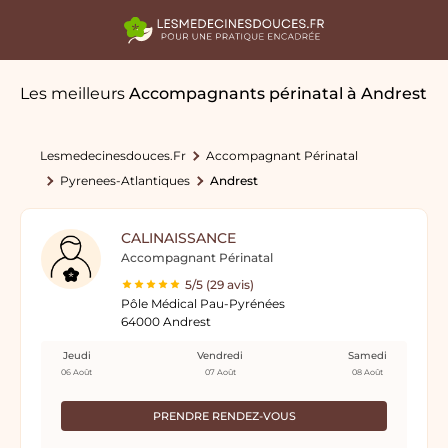
Les meilleurs
Accompagnants périnatal
à Andrest
Lesmedecinesdouces.fr
Accompagnant Périnatal
Pyrenees-Atlantiques
Andrest
CALINAISSANCE
Accompagnant Périnatal
5/5 (29 avis)
Pôle Médical Pau-Pyrénées
64000 Andrest
Jeudi
Vendredi
Samedi
06 Août
07 Août
08 Août
PRENDRE RENDEZ-VOUS