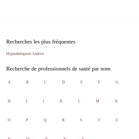
Recherches les plus fréquentes
Hypnothérapeute Andrest
Recherche de professionnels de santé par nom
A
B
C
D
E
F
G
H
I
J
K
L
M
N
O
P
Q
R
S
T
U