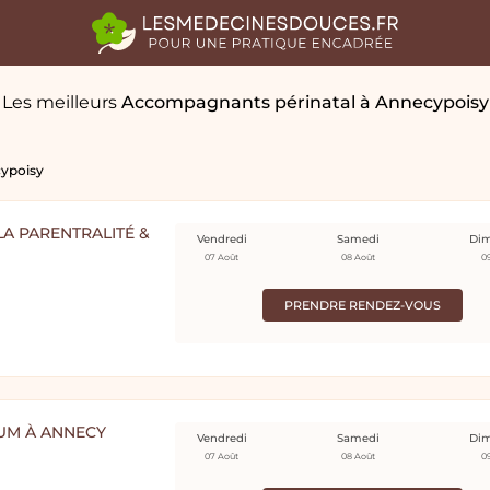
Les meilleurs
Accompagnants périnatal
à Annecypoisy
ypoisy
A PARENTRALITÉ &
Vendredi
Samedi
Di
07 Août
08 Août
0
PRENDRE RENDEZ-VOUS
TUM À ANNECY
Vendredi
Samedi
Di
07 Août
08 Août
0