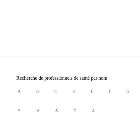
Recherche de professionnels de santé par nom
A
B
C
D
E
F
G
V
W
X
Y
Z