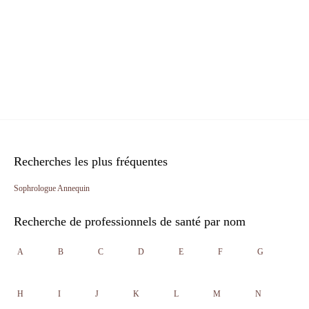
Recherches les plus fréquentes
Sophrologue Annequin
Recherche de professionnels de santé par nom
A
B
C
D
E
F
G
H
I
J
K
L
M
N