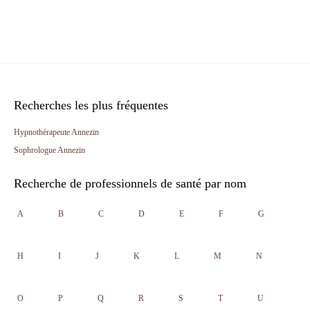
Recherches les plus fréquentes
Hypnothérapeute Annezin
Sophrologue Annezin
Recherche de professionnels de santé par nom
A
B
C
D
E
F
G
H
I
J
K
L
M
N
O
P
Q
R
S
T
U