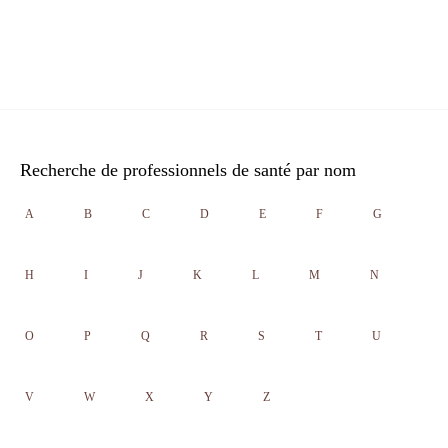
Recherche de professionnels de santé par nom
A
B
C
D
E
F
G
H
I
J
K
L
M
N
O
P
Q
R
S
T
U
V
W
X
Y
Z