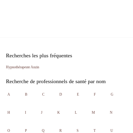
Recherches les plus fréquentes
Hypnothérapeute Anzin
Recherche de professionnels de santé par nom
A
B
C
D
E
F
G
H
I
J
K
L
M
N
O
P
Q
R
S
T
U