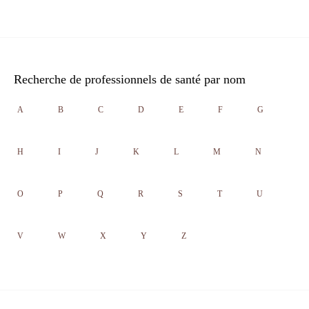
Recherche de professionnels de santé par nom
A
B
C
D
E
F
G
H
I
J
K
L
M
N
O
P
Q
R
S
T
U
V
W
X
Y
Z