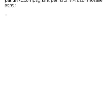
par un Accompagnant périnatal à Ars sur moselle
sont :