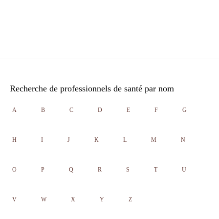
Recherche de professionnels de santé par nom
A
B
C
D
E
F
G
H
I
J
K
L
M
N
O
P
Q
R
S
T
U
V
W
X
Y
Z