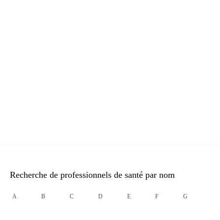
Recherche de professionnels de santé par nom
A
B
C
D
E
F
G