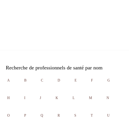
Recherche de professionnels de santé par nom
A
B
C
D
E
F
G
H
I
J
K
L
M
N
O
P
Q
R
S
T
U