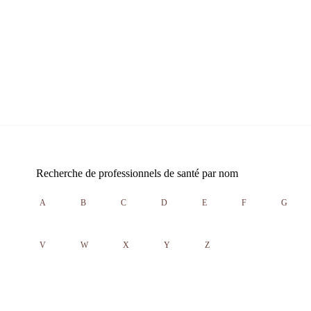
Recherche de professionnels de santé par nom
A
B
C
D
E
F
G
V
W
X
Y
Z