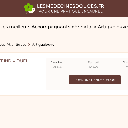
Les meilleurs
Accompagnants périnatal
à Artiguelouve
ees-Atlantiques
Artiguelouve
 INDIVIDUEL
Vendredi
Samedi
Di
07 Août
08 Août
0
PRENDRE RENDEZ-VOUS