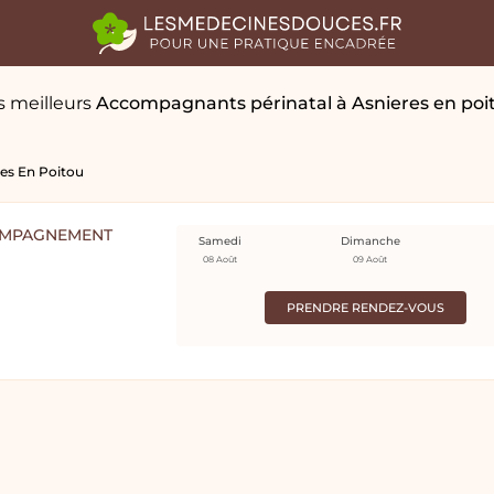
s meilleurs
Accompagnants périnatal
à Asnieres en poi
es En Poitou
OMPAGNEMENT
Samedi
Dimanche
08 Août
09 Août
PRENDRE RENDEZ-VOUS