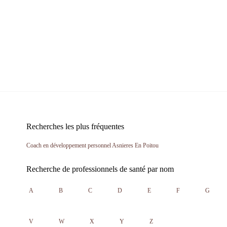
Recherches les plus fréquentes
Coach en développement personnel Asnieres En Poitou
Recherche de professionnels de santé par nom
A
B
C
D
E
F
G
V
W
X
Y
Z