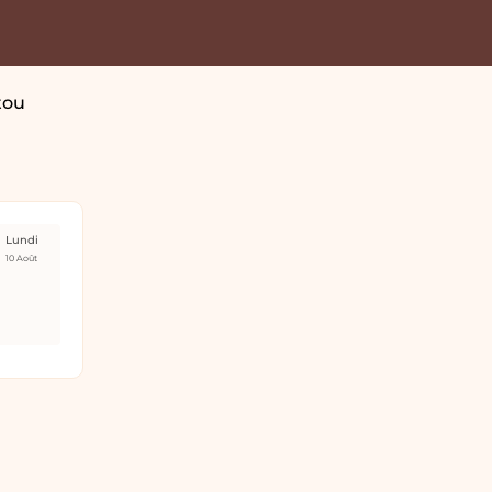
tou
Lundi
10 Août