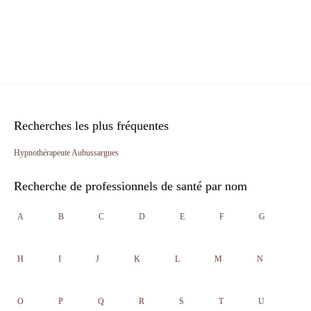
Recherches les plus fréquentes
Hypnothérapeute Aubussargues
Recherche de professionnels de santé par nom
A
B
C
D
E
F
G
H
I
J
K
L
M
N
O
P
Q
R
S
T
U