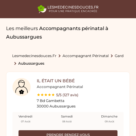
Les meilleurs
Accompagnants périnatal
à
Aubussargues
Lesmedecinesdouces.fr
Accompagnant Périnatal
Gard
Aubussargues
IL ÉTAIT UN BÉBÉ
Accompagnant Périnatal
5/5 (127 avis)
7 Bd Gambetta
30000 Aubussargues
Vendredi
Samedi
Dimanche
07 Août
08 Août
09 Août
PRENDRE RENDEZ-VOUS