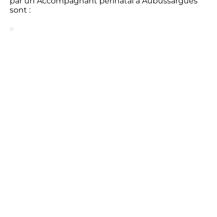
par un Accompagnant périnatal à Aubussargues
sont :