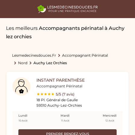
Les meilleurs
Accompagnants périnatal
à Auchy
lez orchies
Lesmedecinesdouces.fr
Accompagnant Périnatal
Nord
Auchy Lez Orchies
INSTANT PARENTHÈSE
Accompagnant Périnatal
5/5 (7 avis)
18 Pl. Général de Gaulle
59310 Auchy-Lez-Orchies
Lundi
Mardi
Mercredi
10 Août
11 Août
12 Août
PRENDRE RENDEZ-VOUS