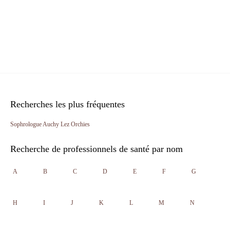
Recherches les plus fréquentes
Sophrologue Auchy Lez Orchies
Recherche de professionnels de santé par nom
A
B
C
D
E
F
G
H
I
J
K
L
M
N