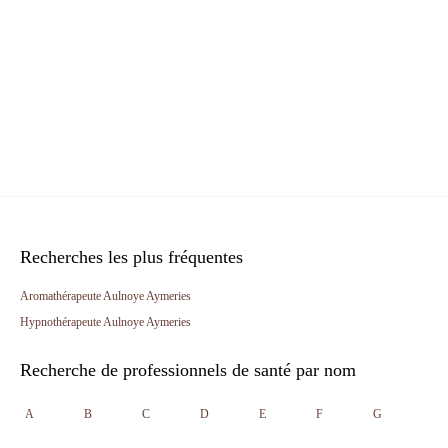
Recherches les plus fréquentes
Aromathérapeute Aulnoye Aymeries
Hypnothérapeute Aulnoye Aymeries
Recherche de professionnels de santé par nom
A
B
C
D
E
F
G