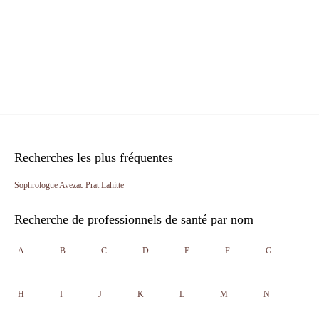
Recherches les plus fréquentes
Sophrologue Avezac Prat Lahitte
Recherche de professionnels de santé par nom
A
B
C
D
E
F
G
H
I
J
K
L
M
N