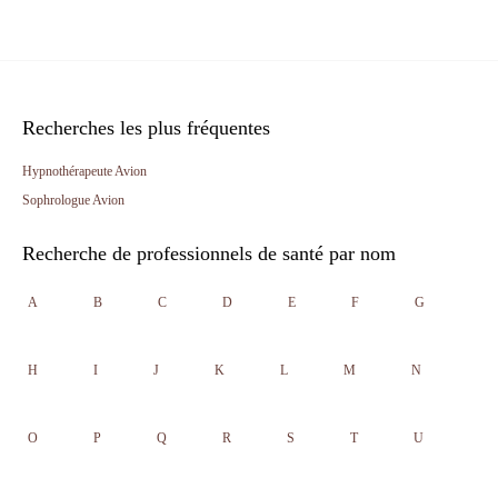
Recherches les plus fréquentes
Hypnothérapeute Avion
Sophrologue Avion
Recherche de professionnels de santé par nom
A
B
C
D
E
F
G
H
I
J
K
L
M
N
O
P
Q
R
S
T
U