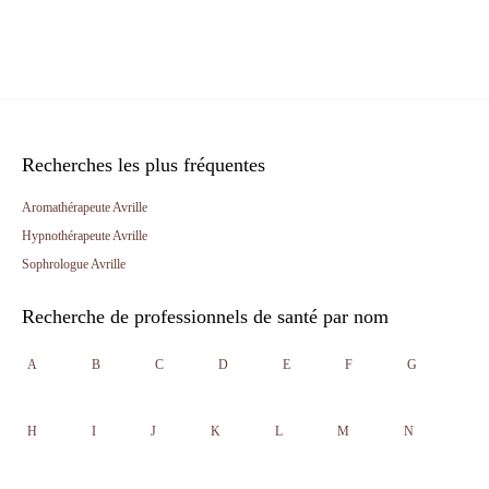
Recherches les plus fréquentes
Aromathérapeute Avrille
Hypnothérapeute Avrille
Sophrologue Avrille
Recherche de professionnels de santé par nom
A
B
C
D
E
F
G
H
I
J
K
L
M
N