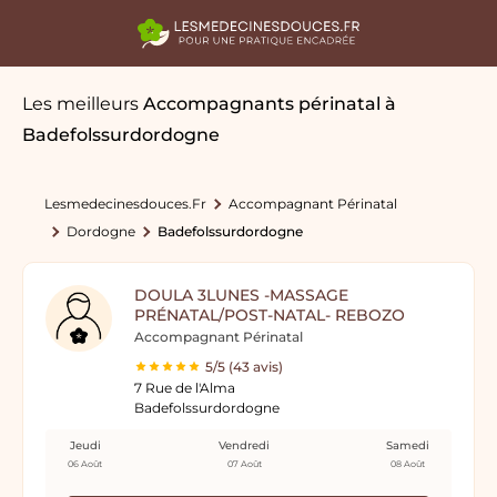
Les meilleurs
Accompagnants périnatal
à
Badefolssurdordogne
Lesmedecinesdouces.fr
Accompagnant Périnatal
Dordogne
Badefolssurdordogne
DOULA 3LUNES -MASSAGE
PRÉNATAL/POST-NATAL- REBOZO
Accompagnant Périnatal
5/5 (43 avis)
7 Rue de l'Alma
Badefolssurdordogne
Jeudi
Vendredi
Samedi
06 Août
07 Août
08 Août