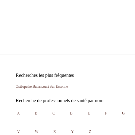
Recherches les plus fréquentes
Ostéopathe Ballancourt Sur Essonne
Recherche de professionnels de santé par nom
A
B
C
D
E
F
G
V
W
X
Y
Z