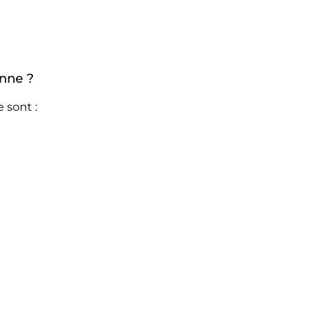
onne ?
 sont :