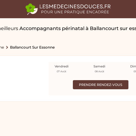
eilleurs
Accompagnants périnatal
à Ballancourt sur e
ne
Ballancourt Sur Essonne
Vendredi
Samedi
Di
07 Août
08 Août
0
PRENDRE RENDEZ-VOUS