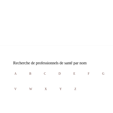
Recherche de professionnels de santé par nom
A
B
C
D
E
F
G
V
W
X
Y
Z