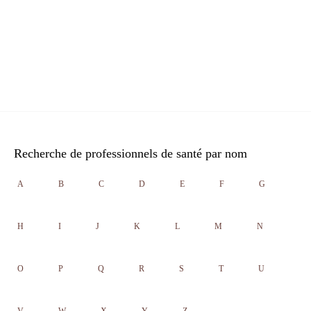
Recherche de professionnels de santé par nom
A
B
C
D
E
F
G
H
I
J
K
L
M
N
O
P
Q
R
S
T
U